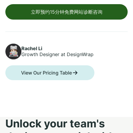
立即预约15分钟免费网站诊断咨询
Rachel Li
Growth Designer at DesignWrap
View Our Pricing Table
Unlock your team's